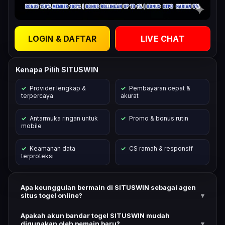
LOGIN & DAFTAR
LIVE CHAT
Kenapa Pilih SITUSWIN
Provider lengkap &
Pembayaran cepat &
terpercaya
akurat
Antarmuka ringan untuk
Promo & bonus rutin
mobile
Keamanan data
CS ramah & responsif
terproteksi
Apa keunggulan bermain di SITUSWIN sebagai agen
situs togel online?
Apakah akun bandar togel SITUSWIN mudah
digunakan oleh pemain baru?